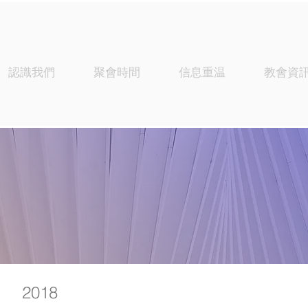
認識我們
聚會時間
信息重温
教會資
2018