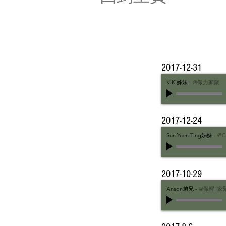
2017-12-31
KiKi姊妹
-
@儆力家聚
2017-12-24
Sun Yuen Ting姊妹
-
@C
2017-10-29
Anson弟兄
-
@儆醒F家