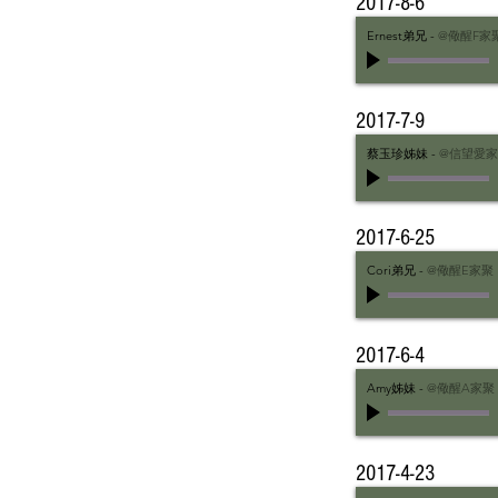
2017-8-6
Ernest弟兄
-
@儆醒F家
2017-7-9
蔡玉珍姊妹
-
@信望愛
2017-6-25
Cori弟兄
-
@儆醒E家聚
2017-6-4
Amy姊妹
-
@儆醒A家聚
2017-4-23