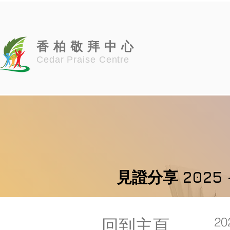
香 柏 敬 拜 中 心
Cedar Praise Centre
見證分享 2025 -
20
回到主頁