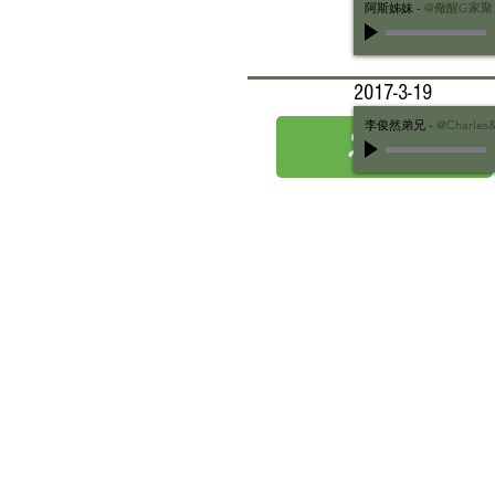
阿斯姊妹
-
@儆醒G家聚
2017-3-19
李俊然弟兄
-
@Charles
2016