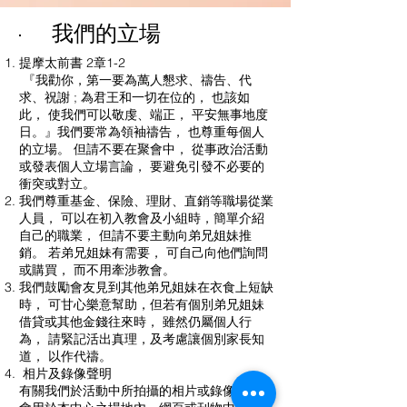
我們的立場
提摩太前書 2章1-2
『我勸你，第一要為萬人懇求、禱告、代
求、祝謝 ; 為君王和一切在位的， 也該如
此， 使我們可以敬虔、端正， 平安無事地度
日。』我們要常為領袖禱告， 也尊重每個人
的立場。 但請不要在聚會中， 從事政治活動
或發表個人立場言論， 要避免引發不必要的
衝突或對立。
我們尊重基金、保險、理財、直銷等職場從業
人員， 可以在初入教會及小組時，簡單介紹
自己的職業， 但請不要主動向弟兄姐妹推
銷。 若弟兄姐妹有需要， 可自己向他們詢問
或購買， 而不用牽涉教會。
我們鼓勵會友見到其他弟兄姐妹在衣食上短缺
時， 可甘心樂意幫助，但若有個別弟兄姐妹
借貸或其他金錢往來時， 雖然仍屬個人行
為， 請緊記活出真理，及考慮讓個別家長知
道， 以作代禱。
相片及錄像聲明
有關我們於活動中所拍攝的相片或錄像，可能