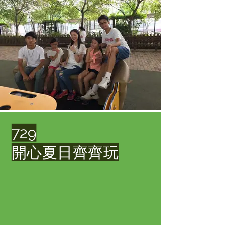
729
開心夏日齊齊玩