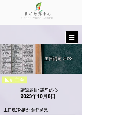
香 柏 敬 拜 中 心
Cedar Praise Centre
主日講道
2023
回到主頁
講道題目: 謙卑的心
2023年10月8日
主日敬拜領唱 : 劍鋒弟兄